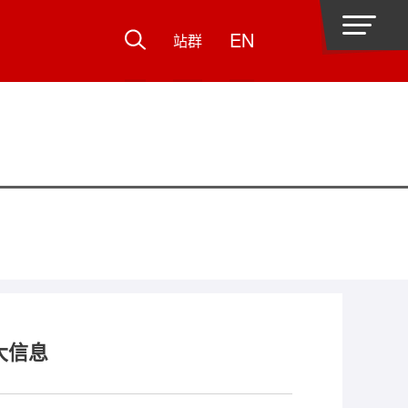
EN
站群
大信息