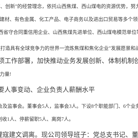
效、创新”的经营理念，依托山西焦煤、西山煤电的资源优势，努
建材、有色金属、化工产品、电子商务以及进出口贸易等多个领域
西省守合同重信用企业、山西焦煤先进单位、西山煤电模范单位
“打造具有全球竞争力的世界一流炼焦煤和焦化企业”发展愿景和
项工作部署，
加快推动业
务发展创新、体制机制
力量
!
要人事变动、企业负责人薪酬水平
会及监事会。董事会
5人，监事会3人。
下设
8个职能部门、6个
外创收1人、停薪留职5人、离岗7人。
总经理寇建文调离。现公司领导班子：党总支书记、