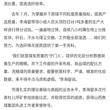
液比重，提高选矸效率。
去年 7 月，为掌握井下原煤不同粒度质量指标，提高产
品质量，李海婴带领小组人员头顶烈日对1吨多重的生产大
样进行筛分试验。一遍遍地过筛，连续几小时蹲在地上分拣
炭块、矸石，汗水与煤尘交融，工作服全部湿透……她们的
努力，为选矸降灰提质提供了第一手资料。
“我们就是煤炭质量的‘守门人’，提供的化验分析数据就
像生产的眼睛。井下工作面的开采布局、商品煤的配比方
案、洗精煤的质量要求，都要依靠科学、严谨、精准的化验
数据，来不得半点马虎和虚假。”李海婴说。
凭借扎实的理论基础与高超的业务水平，李海婴多次代
表杜儿坪矿参加技能比武，并取得优异的成绩，获得山西焦
煤集团先进工作者荣誉称号。