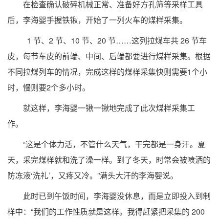
在检查确认破碎机械正常、准备好方孔筛等采样工具
后，李海婴手握铁锹，开始了一列火车的煤样采集。
1 节、2 节、10 节、20 节……这列拉煤车共 26 节车
皮，每节车皮的前端、中间、后端都要进行煤样采集。根据
不同拉煤列车的情况，完成这样的煤样采集快则需要1个小
时，慢则要2个多小时。
就这样，李海婴一锹一锹地完成了此次煤样采集工
作。
“这是个体力活，不管什么天气，干完都是一身汗。夏
天，采完煤样就和洗了澡一样。到了冬天，时常会被喷洒的
防冻液‘洗礼’，又疼又冷。”满头大汗的李海婴说。
此时已到午饭时间，李海婴没休息，而是立即投入到制
样中：“我们的工作性质就是这样。我得赶紧把采集的 200