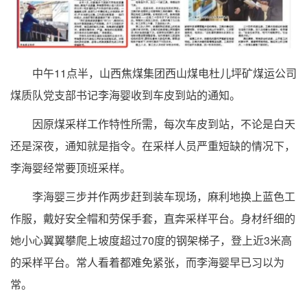
中午11点半，山西焦煤集团西山煤电杜儿坪矿煤运公司
煤质队党支部书记李海婴收到车皮到站的通知。
因原煤采样工作特性所需，每次车皮到站，不论是白天
还是深夜，通知就是指令。在采样人员严重短缺的情况下，
李海婴经常要顶班采样。
李海婴三步并作两步赶到装车现场，麻利地换上蓝色工
作服，戴好安全帽和劳保手套，直奔采样平台。身材纤细的
她小心翼翼攀爬上坡度超过70度的钢架梯子，登上近3米高
的采样平台。常人看着都难免紧张，而李海婴早已习以为
常。