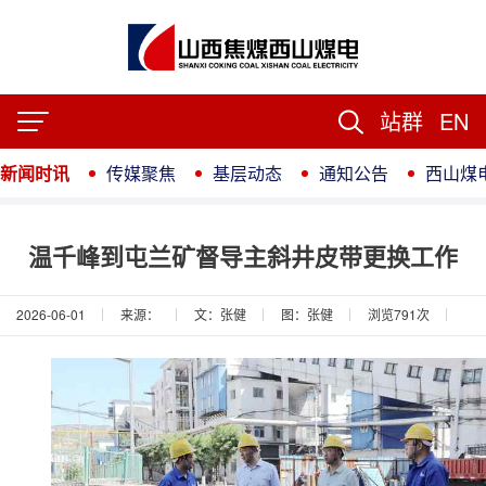
站群
EN
新闻时讯
传媒聚焦
基层动态
通知公告
西山煤
温千峰到屯兰矿督导主斜井皮带更换工作
2026-06-01
来源：
文：张健
图：张健
浏览
791
次