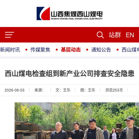
站群
EN
新闻时讯
传媒聚焦
基层动态
通知公告
西山煤
西山煤电检查组到新产业公司排查安全隐患
2026-06-03
来源：
文：王乐
图：王乐
浏览
253
次