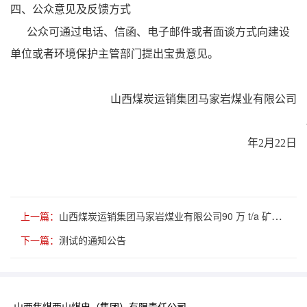
四、公众意见及反馈方式
公众可通过电话、信函、电子邮件或者面谈方式向建设
单位或者环境保护主管部门提出宝贵意见。
山西煤炭运销集团马家岩煤业有限公司
年
2
月
22
日
上一篇：
山西煤炭运销集团马家岩煤业有限公司90 万 t/a 矿井兼并重组整合项目调试公示
下一篇：
测试的通知公告
山西焦煤西山煤电（集团）有限责任公司