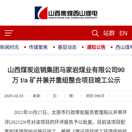
站群
EN
新闻时讯
传媒聚焦
基层动态
通知公告
西山煤
山西煤炭运销集团马家岩煤业有限公司90
万 t/a 矿井兼并重组整合项目竣工公示
2025-02-23
来源：
文：
图：
浏览
1090
次
太原市行政审批服务管理局
并审环
202
1
年
10
月
27
日，
以
评
[
202
1]26
号对该项目的环评报告予以批复。目前该项目配
套的环境保护设施已竣工。根据《建设项目竣工环境保护验