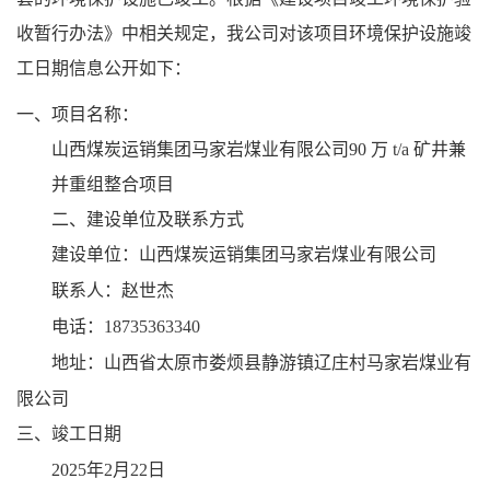
收暂行办法》中相关规定，我公司对该项目环境保护设施竣
工日期信息公开如下：
一、项目名称：
山西煤炭运销集团马家岩煤业有限公司90 万
t/a
矿井兼
并重组整合项目
二、建设单位及联系方式
建设单
位：
山西煤炭运销集团马家岩煤业有限公司
赵世杰
联系人：
电话
：
18735363340
山西省
太原市娄烦县静游镇辽庄村马家岩煤业有
地址：
限公司
三、
竣工日期
202
5
年
2
月
22
日