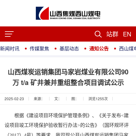
站群
EN
新闻时讯
传媒聚焦
基层动态
通知公告
西山煤
山西煤炭运销集团马家岩煤业有限公司90
万 t/a 矿井兼并重组整合项目调试公示
2025-02-23
来源：
文：
图：
浏览
1255
次
根据《建设项目环境保护管理条例》、《关于发布<建
设项目竣工环境保护验收暂行办法
>
的公告》（国环规环评
山西煤炭运
（
2017
）
4
号）等要求，我司现公开
销集团马家