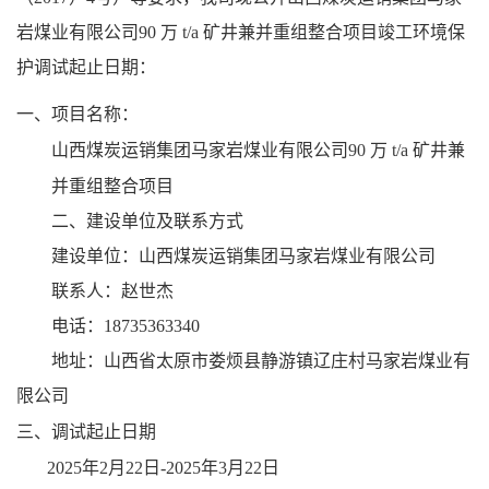
岩煤业有限公司90 万
t/a
矿井兼并重组整合项目
竣工环境保
护调试起止日期：
一、
：
项目名称
山西煤炭运销集团马家岩煤业有限公司
万
矿井兼
90
t/a
并重组整合项目
二
、建设单位及联系方式
建设单位：山西煤炭运销集团马家岩煤业有限公司
联系人：赵世杰
电话：18735363340
地址：山西省太原市娄烦县静游镇辽庄村马家岩煤业有
限公司
三、
调试起止日期
202
5
年
2
月
22
日-202
5
年
3
月
22
日