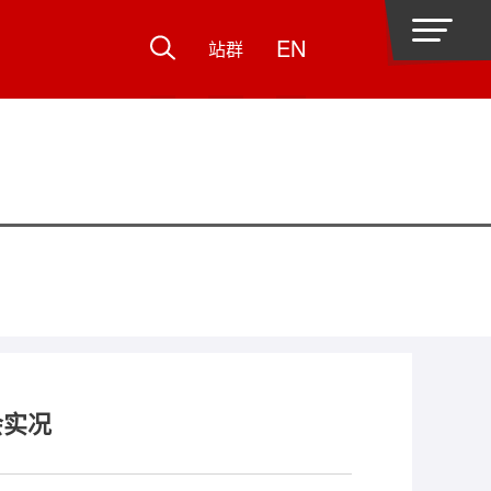
EN
站群
会实况