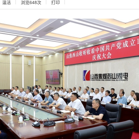
：温洁
浏览
648
次
打印