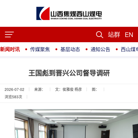
站群
EN
新闻时讯
传媒聚焦
基层动态
通知公告
西山煤
王国彪到晋兴公司督导调研
2026-07-02
来源：
文：侯雅俊 杨彦
图：
浏览
583
次