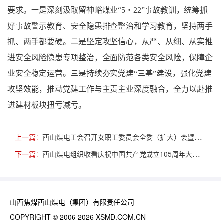
要求。一是深刻汲取留神峪煤业“5・22”事故教训，统筹抓
好事故警示教育、安全隐患排查整治和学习教育，坚持两手
抓、两手都要硬。二是坚定攻坚信心，从严、从细、从实推
进安全风险隐患专项整治，全面防范各类安全风险，保障企
业安全稳定运营。三是持续夯实党建“三基”建设，强化党建
攻坚效能，推动党建工作与主责主业深度融合，全力以赴推
进建材板块扭亏减亏。
上一篇：
西山煤电工会召开女职工委员会全委（扩大）会暨优秀案例交流会
下一篇：
西山煤电组织收看庆祝中国共产党成立105周年大会实况
山西焦煤西山煤电（集团）有限责任公司
COPYRIGHT © 2006-2026 XSMD.COM.CN