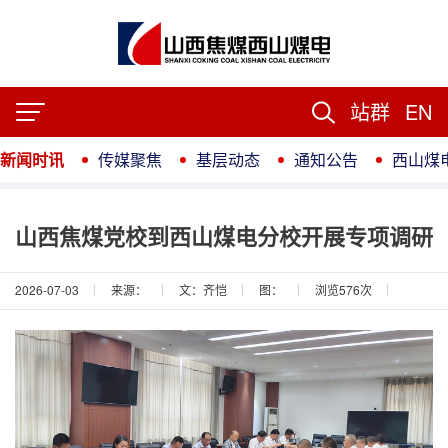
站群
EN
新闻时讯
传媒聚焦
基层动态
通知公告
西山煤
山西焦煤党校到西山煤电分校开展专项调研
2026-07-03
来源：
文：齐恺
图：
浏览
576
次