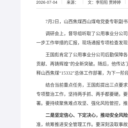
2026-07-04
来源：
文：李阳阳 贾婷婷
7月2日，山西焦煤西山煤电党委专职副
调研会上，督导组听取了公用事业分公司
一步工作举措的汇报，现场通报专项检查发现
王国彪肯定了公用事业分公司后勤保障各
贡献、再铸辉煌”的全新突破。随后，他传达
释山西焦煤“15332”总体工作部署，为下一
结合当前重点任务，王国彪提出三点要求
专项整治工作，坚持两手抓、两手都要硬。要
署。要持续聚焦难点攻坚、强化风险管控，推
二是坚定信心、下定决心，推动安全风险
准，统筹推进安全管理工作。要深刻汲取事故