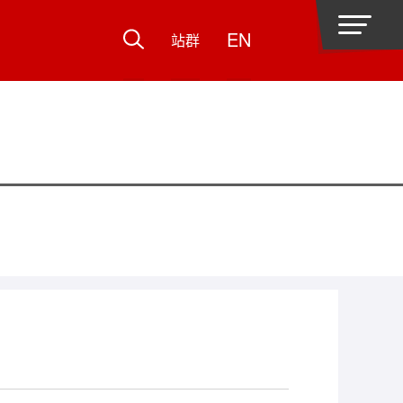
EN
站群