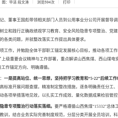
图：毕洁 段文涛
浏览
594
次
打印
书记、董事王国彪带领相关部门人员到公用事业分公司开展督导调
树立和践行正确政绩观学习教育、安全风险隐患专项整治、党建
的各类问题，并就整改落实工作提出具体要求。
项工作，并勉励全体干部职工锚定发展核心目标，推动各项工作
了上级重要会议精神与工作部署，重点解读山西焦煤、西山煤电
阶段工作锚定方向、明确遵循。
：
一是提高站位、统一思想，坚持把学习教育和“5·22”后续工
高标准开展问题查摆，精准制定整改措施，逐条明确责任分工、
动各项举措落地见效，以扎实工作成效、量化数据成果检验管控
隐患专项整治行动落实落细。
要严格遵循山西焦煤“15332”
教训，结合业务实际完善制度规范，分层分类开展全员培训，科