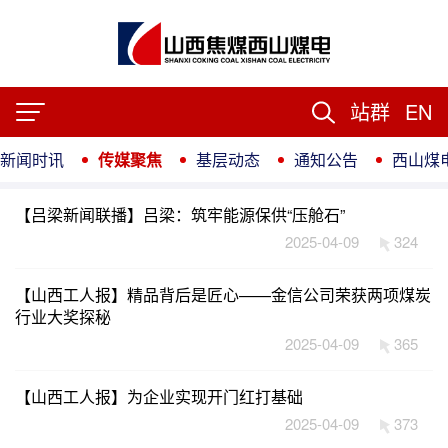
站群
EN
新闻时讯
传媒聚焦
基层动态
通知公告
西山煤
【吕梁新闻联播】吕梁：筑牢能源保供“压舱石”
2025-04-09
324
【山西工人报】精品背后是匠心——金信公司荣获两项煤炭
行业大奖探秘
2025-04-09
365
【山西工人报】为企业实现开门红打基础
2025-04-09
373