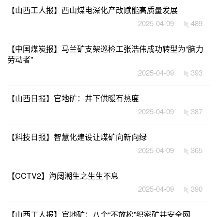
【山西工人报】西山煤电深化产改赋能高质量发展
2025-04-09
489
【中国煤炭报】马兰矿支架巡检工张浩伟成功转型为“脑力
劳动者”
2025-04-09
393
【山西日报】官地矿：井下供暖有热度
2025-04-09
387
【科技日报】智慧化建设让煤矿向新向绿
2025-04-09
365
【CCTV2】海阔潮生之生生不息
2025-04-09
390
【山西工人报】官地矿：八个“不放松”织密矿井安全网