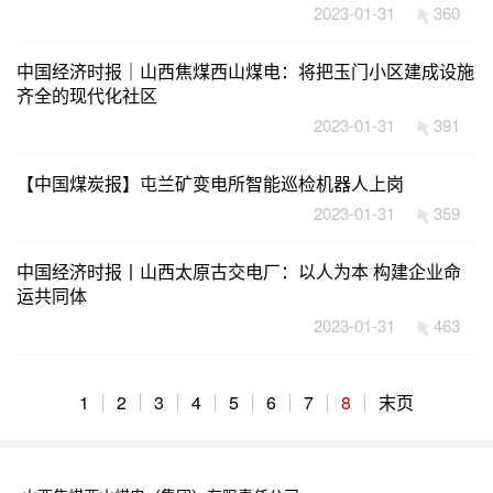
2023-01-31
360
中国经济时报｜山西焦煤西山煤电：将把玉门小区建成设施
齐全的现代化社区
2023-01-31
391
【中国煤炭报】屯兰矿变电所智能巡检机器人上岗
2023-01-31
359
中国经济时报丨山西太原古交电厂：以人为本 构建企业命
运共同体
2023-01-31
463
1
2
3
4
5
6
7
8
末页