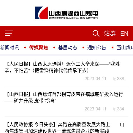
站群
EN
新闻时讯
传媒聚焦
基层动态
通知公告
西山煤
【人民日报】山西太原选煤厂退休工人辛来保——“我姓
辛，不怕苦”（把雷锋精神代代传承下去）
2023-04-11
388
【山西日报】山西焦煤首部拐弯皮带在镇城底矿投入运行
——矿井升级 皮带“拐弯”
2023-04-11
384
【人民政协报 今日头条】奔跑在高质量发展大路上——山
西焦煤集团加速建设世界一流炼焦煤企业的新实践